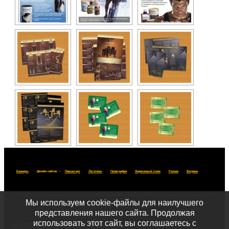
Баннеры
Дизайн сайтов
Пиксел-арт
Логотипы
Полиграфия
Фирменный стиль
Разное
Витрина
Мы используем cookie-файлы для наилучшего
представления нашего сайта. Продолжая
использовать этот сайт, вы соглашаетесь с
© 2022 Дизайнер Валентина Иванова